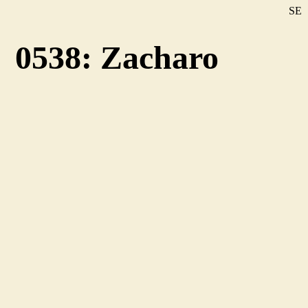
SE
DE
0538: Zacharo
EN