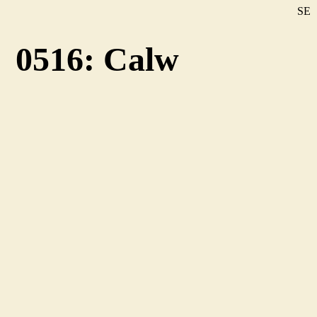
SE
DE
0516: Calw
EN