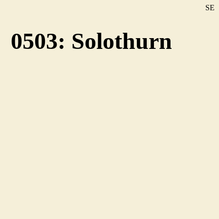
SE
DE
0503: Solothurn
EN