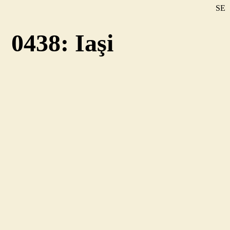
SE
DE
0438: Iaşi
EN