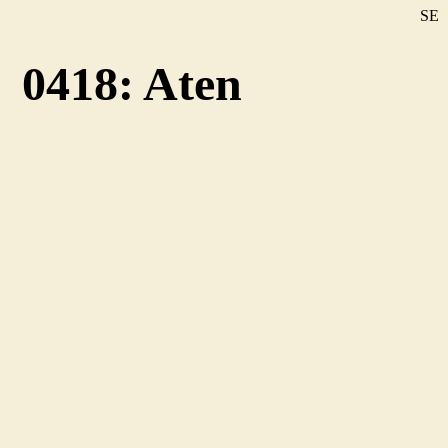
SE
DE
0418: Aten
EN