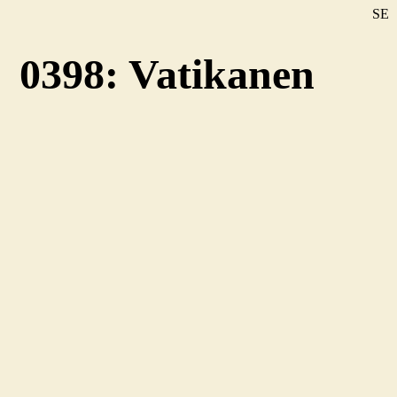
SE
DE
0398: Vatikanen
EN