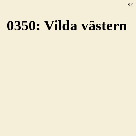
SE
DE
0350: Vilda västern
EN