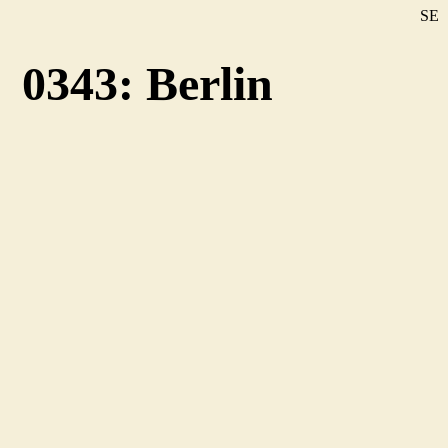
SE
DE
0343: Berlin
EN