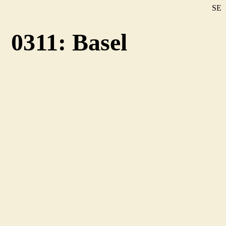
SE
DE
0311: Basel
EN