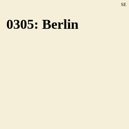
SE
DE
0305: Berlin
EN