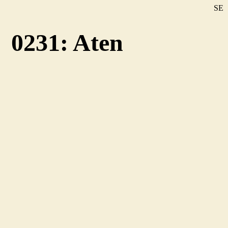
SE
DE
0231: Aten
EN