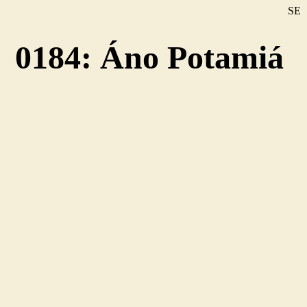
SE
DE
0184: Áno Potamiá
EN