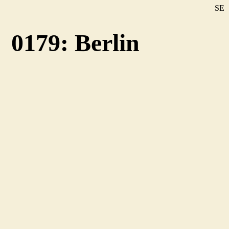
SE
DE
0179: Berlin
EN