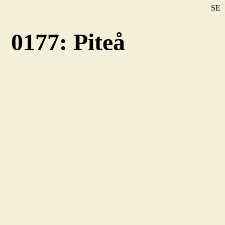
SE
DE
0177: Piteå
EN