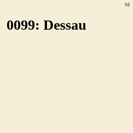
SE
DE
0099: Dessau
EN