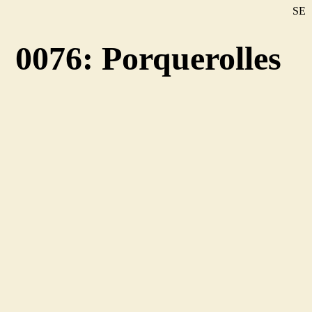
SE
DE
0076: Porquerolles
EN