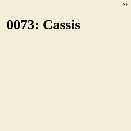
SE
DE
0073: Cassis
EN