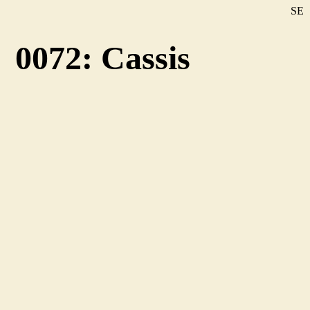
SE
DE
0072: Cassis
EN