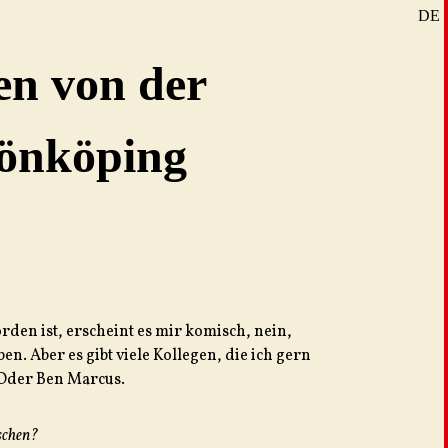
DE
SE
en von der
EN
Jönköping
den ist, erscheint es mir komisch, nein,
en. Aber es gibt viele Kollegen, die ich gern
. Oder Ben Marcus.
ischen?