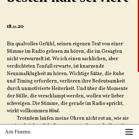
18.
xi
.20
Ein qualvolles Gefühl, seinen eigenen Text von einer
Stimme im Radio gelesen zu hören, die im Gesagten
nicht verwurzelt ist. Wo ich einen sachlichen, aber
verdichteten Tonfall erwarte, ist knarzende
Neunmalklugheit zu hören. Wichtige Sätze, die Ruhe
und Timing erfordern, verlieren ihre Bedeutsamkeit
durch unmotivierte Heiterkeit. Und über die Momente
der Stille, die verschlampt werden, wollen wir lieber
schweigen. Die Stimme, die gerade im Radio spricht,
wirkt vollkommen
blind
.
Trotzdem laufen meine Ohren nicht rot an, wie sie
es einst bei dem Schuljungen taten, der vor Indignation
Aris Fioretos
bebend nicht mehr genug Platz im eigenen Körper fand.