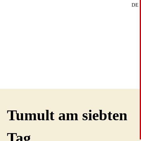
DE
SE
EN
Tumult am siebten
Tag