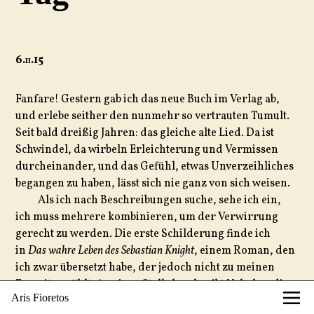
6.
ii
.15
Fanfare! Gestern gab ich das neue Buch im Verlag ab,
und erlebe seither den nunmehr so vertrauten Tumult.
Seit bald dreißig Jahren: das gleiche alte Lied. Da ist
Schwindel, da wirbeln Erleichterung und Vermissen
durcheinander, und das Gefühl, etwas Unverzeihliches
begangen zu haben, lässt sich nie ganz von sich weisen.
Als ich nach Beschreibungen suche, sehe ich ein,
ich muss mehrere kombinieren, um der Verwirrung
gerecht zu werden. Die erste Schilderung finde ich
in
Das wahre Leben des Sebastian Knight
, einem Roman, den
ich zwar übersetzt habe, der jedoch nicht zu meinen
Favoriten zählt. An einer Stelle beschreibt Nabokov die
Aris Fioretos
typische Erleichterung, durchmischt mit Übermut. Es ist