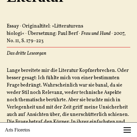
Essay · Originaltitel: »Litteraturens
biologi« · Übersetzung: Paul Berf ·
Frau und Hund
· 2007,
No. 11, S. 179–223
Das dritte Leseorgan
Lange bereitete mir die Literatur Kopfzerbrechen. Oder
besser gesagt: Ich fühlte mich von einer bestimmten
Frage bedrängt. Wahrscheinlich war sie banal, da sie
weder Stil noch Relevanz, weder technische Aspekte
noch thematische berührte. Aber sie brachte mich in
Verlegenheit und mit der Zeit griff meine Unsicherheit
auch auf Ansichten über, die unerschütterlich schienen.
Die Frage betraf den Körper. In ihrer einfachsten und,
so meine Vermutung, eingeschränktesten Form lautete
Aris Fioretos
sie: Hatte die Literatur eine biologische Bedeutung?