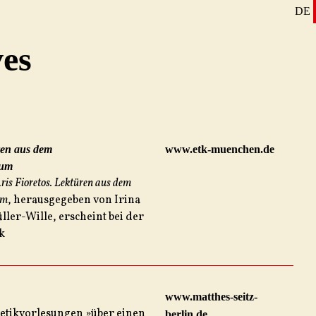
DE
SE
ves
EN
ren aus dem
www.etk-muenchen.de
ium
ris
Fioretos. Lektüren aus dem
um
, herausgegeben von Irina
ler-Wille, erscheint bei der
ik
www.matthes-seitz-
oetikvorlesungen »über einen
berlin.de