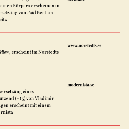
 seinen Körper« erscheinen in
rsetzung von Paul Berf im
eitz
www.norstedts.se
ellow
, erscheint im Norstedts
modernista.se
bersetzung eines
tzend (= 13) von Vladimir
gen erscheint mit einem
rnista