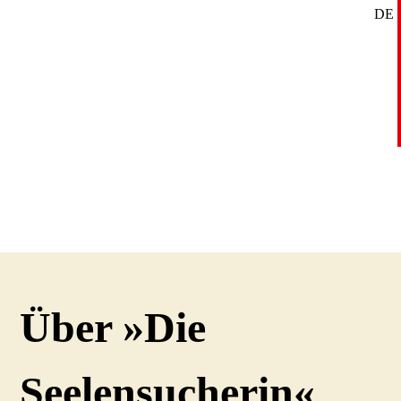
DE
SE
EN
Über »Die
Seelensucherin«