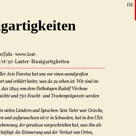
DE
SE
gartigkeiten
EN
r(l)ds · www.lost-
/ct/30-Lauter-Einzigartigkeiten
eller Aris Fioretos hat uns vor einen wandgroßen
t und erklärt heiter, was da zu sehen ist. Wir sind im
, das 1899 von dem Pathologen Rudolf Virchow
hichte und 750 Feucht- und Trockenpräparate werden
t in vielen Ländern und Sprachen: Sein Vater war Grieche,
en und aufgewachsen ist er in Schweden, hat in den USA
Lebensweg, der geradezu vorgeschrieben hat, was ihn als
häftigt: die Erinnerung und der Verlust von Orten,