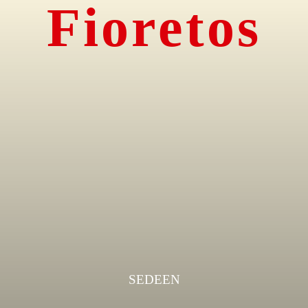
Fioretos
SE
DE
EN